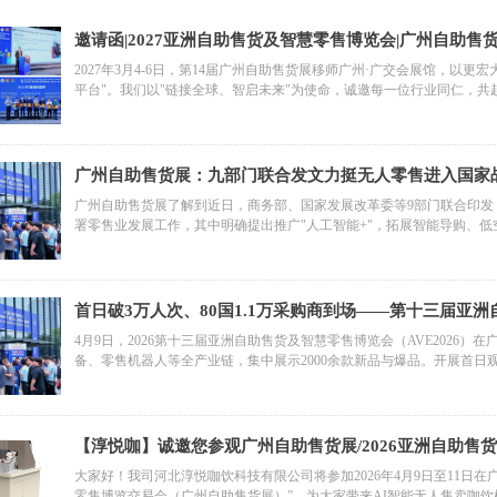
邀请函|2027亚洲自助售货及智慧零售博览会|广州自助售
2027年3月4-6日，第14届广州自助售货展移师广州·广交会展馆，以
平台"。我们以"链接全球、智启未来"为使命，诚邀每一位行业同仁，
广州自助售货展：九部门联合发文力挺无人零售进入国家
广州自助售货展了解到近日，商务部、国家发展改革委等9部门联合印发
署零售业发展工作，其中明确提出推广"人工智能+"，拓展智能导购、
验"推向了"主流赛道"。
首日破3万人次、80国1.1万采购商到场——第十三届亚
4月9日，2026第十三届亚洲自助售货及智慧零售博览会（AVE2026
备、零售机器人等全产业链，集中展示2000余款新品与爆品。开展首日
【淳悦咖】诚邀您参观广州自助售货展/2026亚洲自助售
大家好！我司河北淳悦咖饮科技有限公司将参加2026年4月9日至11日在
零售博览交易会（广州自助售货展）”，为大家带来AI智能无人售卖咖饮