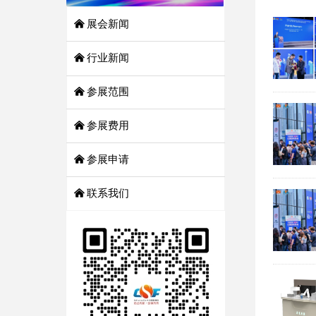
낀
展会新闻
낀
行业新闻
낀
参展范围
낀
参展费用
낀
参展申请
낀
联系我们