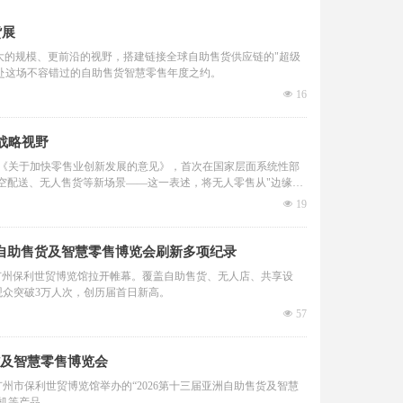
货展
更宏大的规模、更前沿的视野，搭建链接全球自助售货供应链的"超级
共赴这场不容错过的自助售货智慧零售年度之约。
넶
16
战略视野
《关于加快零售业创新发展的意见》，首次在国家层面系统性部
低空配送、无人售货等新场景——这一表述，将无人零售从"边缘试
넶
19
洲自助售货及智慧零售博览会刷新多项纪录
）在广州保利世贸博览馆拉开帷幕。覆盖自助售货、无人店、共享设
观众突破3万人次，创历届首日新高。
넶
57
货及智慧零售博览会
广州市保利世贸博览馆举办的“2026第十三届亚洲自助售货及智慧
机等产品。