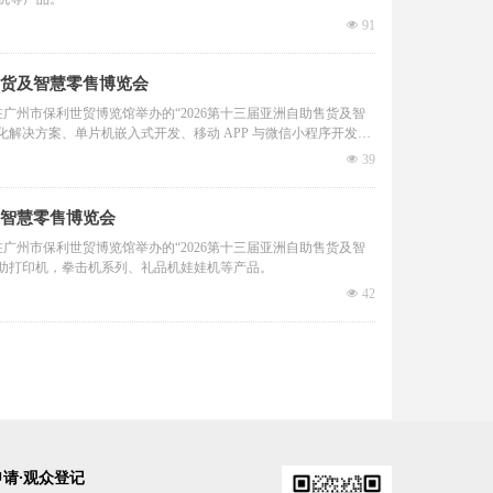
넶
91
售货及智慧零售博览会
在广州市保利世贸博览馆举办的“2026第十三届亚洲自助售货及智
解决方案、单片机嵌入式开发、移动 APP 与微信小程序开发、
넶
39
及智慧零售博览会
在广州市保利世贸博览馆举办的“2026第十三届亚洲自助售货及智
助打印机，拳击机系列、礼品机娃娃机等产品。
넶
42
请·观众登记